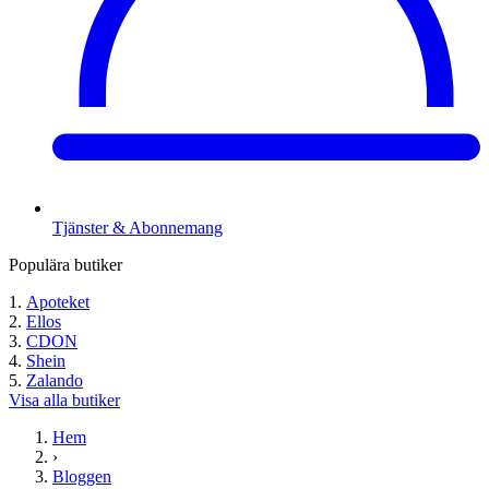
Tjänster & Abonnemang
Populära butiker
Apoteket
Ellos
CDON
Shein
Zalando
Visa alla butiker
Hem
›
Bloggen