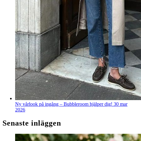
Ny vårlook på ingång – Bubbleroom hjälper dig!
30 mar
2026
Senaste inläggen