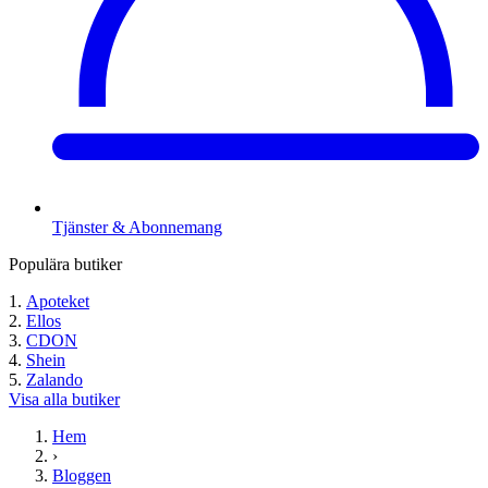
Tjänster & Abonnemang
Populära butiker
Apoteket
Ellos
CDON
Shein
Zalando
Visa alla butiker
Hem
›
Bloggen