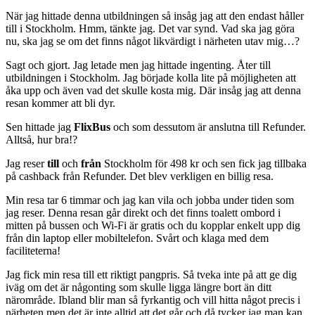
När jag hittade denna utbildningen så insåg jag att den endast håller
till i Stockholm. Hmm, tänkte jag. Det var synd. Vad ska jag göra
nu, ska jag se om det finns något likvärdigt i närheten utav mig…?
Sagt och gjort. Jag letade men jag hittade ingenting. Åter till
utbildningen i Stockholm. Jag började kolla lite på möjligheten att
åka upp och även vad det skulle kosta mig. Där insåg jag att denna
resan kommer att bli dyr.
Sen hittade jag
FlixBus
och som dessutom är anslutna till Refunder.
Alltså, hur bra!?
Jag reser
till
och
från
Stockholm för 498 kr och sen fick jag tillbaka
på cashback från Refunder. Det blev verkligen en billig resa.
Min resa tar 6 timmar och jag kan vila och jobba under tiden som
jag reser. Denna resan går direkt och det finns toalett ombord i
mitten på bussen och Wi-Fi är gratis och du kopplar enkelt upp dig
från din laptop eller mobiltelefon. Svårt och klaga med dem
faciliteterna!
Jag fick min resa till ett riktigt pangpris. Så tveka inte på att ge dig
iväg om det är någonting som skulle ligga längre bort än ditt
närområde. Ibland blir man så fyrkantig och vill hitta något precis i
närheten men det är inte alltid att det går och då tycker jag man kan