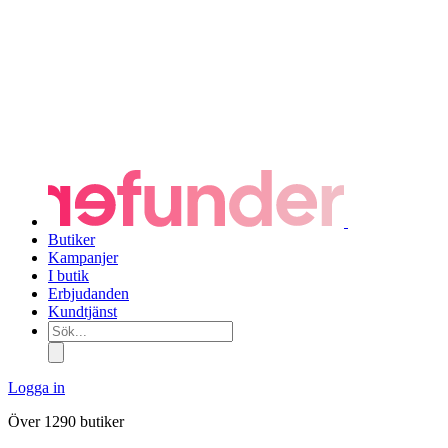
Butiker
Kampanjer
I butik
Erbjudanden
Kundtjänst
Sök...
Logga in
Över 1290 butiker