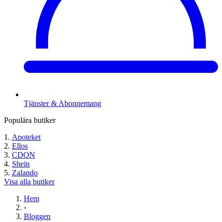
Tjänster & Abonnemang
Populära butiker
Apoteket
Ellos
CDON
Shein
Zalando
Visa alla butiker
Hem
›
Bloggen