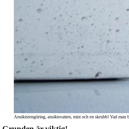
Ansiktsrengöring, ansiktsvatten, mist och en skrubb! Vad man be
Grunden är viktig!