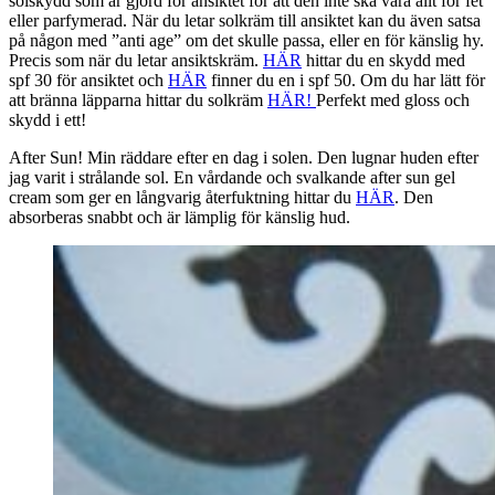
solskydd som är gjord för ansiktet för att den inte ska vara allt för fet
eller parfymerad. När du letar solkräm till ansiktet kan du även satsa
på någon med ”anti age” om det skulle passa, eller en för känslig hy.
Precis som när du letar ansiktskräm.
HÄR
hittar du en skydd med
spf 30 för ansiktet och
HÄR
finner du en i spf 50. Om du har lätt för
att bränna läpparna hittar du solkräm
HÄR!
Perfekt med gloss och
skydd i ett!
After Sun! Min räddare efter en dag i solen. Den lugnar huden efter
jag varit i strålande sol. En vårdande och svalkande after sun gel
cream som ger en långvarig återfuktning hittar du
HÄR
. Den
absorberas snabbt och är lämplig för känslig hud.