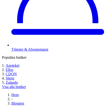
Tjänster & Abonnemang
Populära butiker
Apoteket
Ellos
CDON
Shein
Zalando
Visa alla butiker
Hem
›
Bloggen