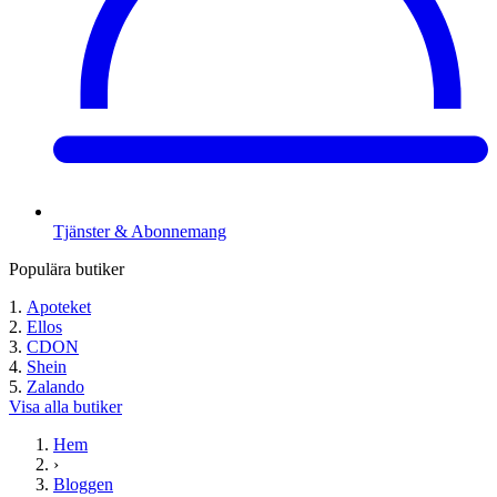
Tjänster & Abonnemang
Populära butiker
Apoteket
Ellos
CDON
Shein
Zalando
Visa alla butiker
Hem
›
Bloggen