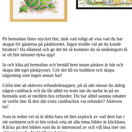
På hemsidan finns mycket fint, tänk vad roligt att visa vad du har
skapat för gästerna på påskbordet. Ingen trodde väl att du kunde
brodera? Ha tålamod och ge det tid så kommer du så småningom få
se ett fint mönster dyka upp!
In och kika på hemsidan och beställ hem innan påsken är här och
skapa ditt eget påskpyssel. Gör det till en tradition och skapa
någonting som ingen annan har!
Glöm inte att aktivera refunderknappen, på så sätt missar du aldrig
någon cashback och du får alltid en notis när du surfar in på en
hemsida som är medlem hos refunder. Du har alltid samma rabatter
så varför inte få den där extra cashbacken via refunder? Aktivera
nu!
Som ni redan vet så är detta bara ett litet axplock av vad dem har i
sitt sortiment och ni bör också veta att alla mina bilder är klickbara.
Klicka på den bilden som du är intresserad av och vill läsa mer om