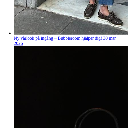
Ny vårlook på ingång – Bubbleroom hjälper dig!
30 mar
2026