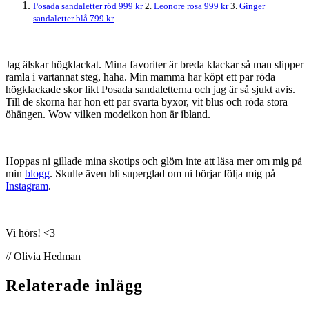
Posada sandaletter röd 999 kr
2.
Leonore rosa 999 kr
3.
Ginger
sandaletter blå 799 kr
Jag älskar högklackat. Mina favoriter är breda klackar så man slipper
ramla i vartannat steg, haha. Min mamma har köpt ett par röda
högklackade skor likt Posada sandaletterna och jag är så sjukt avis.
Till de skorna har hon ett par svarta byxor, vit blus och röda stora
öhängen. Wow vilken modeikon hon är ibland.
Hoppas ni gillade mina skotips och glöm inte att läsa mer om mig på
min
blogg
. Skulle även bli superglad om ni börjar följa mig på
Instagram
.
Vi hörs! <3
// Olivia Hedman
Relaterade inlägg