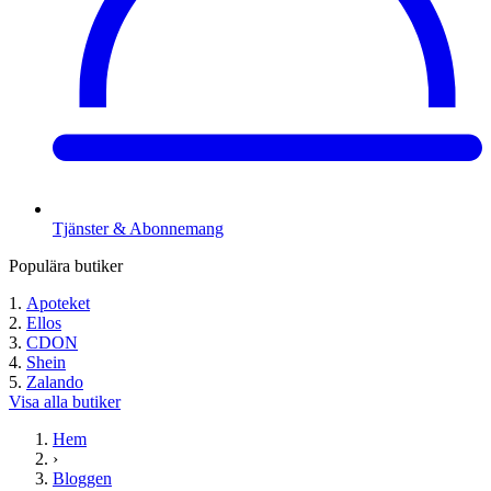
Tjänster & Abonnemang
Populära butiker
Apoteket
Ellos
CDON
Shein
Zalando
Visa alla butiker
Hem
›
Bloggen