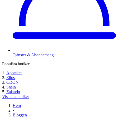
Tjänster & Abonnemang
Populära butiker
Apoteket
Ellos
CDON
Shein
Zalando
Visa alla butiker
Hem
›
Bloggen