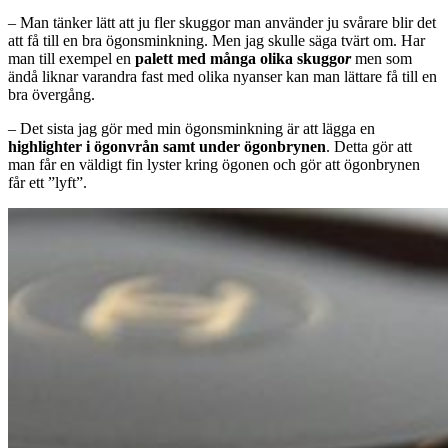
– Man tänker lätt att ju fler skuggor man använder ju svårare blir det
att få till en bra ögonsminkning. Men jag skulle säga tvärt om. Har
man till exempel en
palett med många olika skuggo
r
men som
ändå liknar varandra fast med olika nyanser kan man lättare få till en
bra övergång.
– Det sista jag gör med min ögonsminkning är att lägga en
highlighter i ögonvrån samt under ögonbrynen
. Detta gör att
man får en väldigt fin lyster kring ögonen och gör att ögonbrynen
får ett ”lyft”.