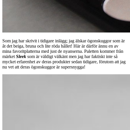
Som jag har skrivit i tidigare inlägg; jag älskar ögonskuggor som är
åt det beiga, bruna och lite röda hållet! Här är därför ännu en av
mina favoritplatterna med just de nyanserna. Paletten kommer från
märket
Sleek
som är väldigt välkänt men jag har faktiskt inte så
mycket erfarenhet av deras produkter sedan tidigare, förutom att jag
nu vet att deras ögonskuggor är supersnygga!