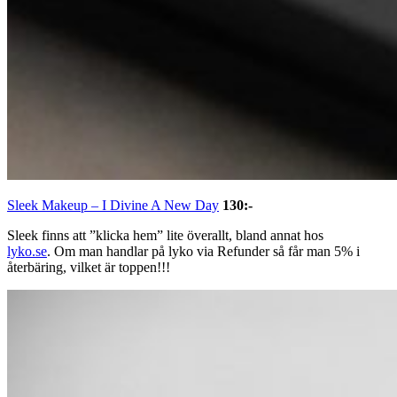
Sleek Makeup – I Divine A New Day
130:-
Sleek finns att ”klicka hem” lite överallt, bland annat hos
lyko.se
. Om man handlar på lyko via Refunder så får man 5% i
återbäring, vilket är toppen!!!