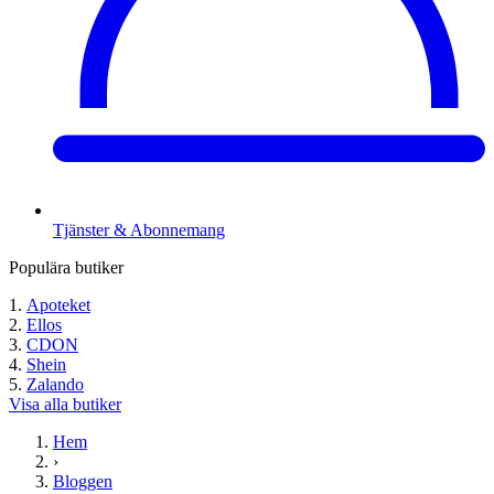
Tjänster & Abonnemang
Populära butiker
Apoteket
Ellos
CDON
Shein
Zalando
Visa alla butiker
Hem
›
Bloggen