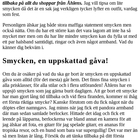
tillbaka på allt du shoppar från Åhlens.
Jag vill tipsa om lite
smycken då det är en sak jag verkligen tycker lyfter en outfit, vardag
som fest.
Personligen älskar jag både stora maffiga statement smycken men
också nätta. Om du har ett större kan det vara lagom att inte ha så
mycket mer men om du har lite mindre smycken kan du fylla ut med
ett par halsband samtidigt, ringar och även något armband. Vad du
känner dig bekväm i.
Smycken, en uppskattad gåva!
Om du är osäker på vad du ska ge bort är smycken en uppskattad
gåva som alltid (för det mesta) går hem. Det finns fina smycken i
alla prisklasser, för alla stilar och i flera utföranden! Åhlens har en
uppsjö smycken som jag gärna burit dagligen. Att ge bort ett smycke
har man gjort lång tid tillbaka och vid flera firanden, kommer ni ihåg
ert första riktiga smycke? Kanske förutom om du fick något när du
döptes eller namngavs. Jag minns när jag fick ett pandora armband
där man sedan samlade berlocker. Hittade det idag och fick ett
leende på läpparna, berlockerna var bland annat en kamera för att
jag älskar att fota, en gitarr för jag spelade gitarr, en ananas för
tropiska resor, och en hund som bara var supergullig! Det var mer än
så men listan är lång. Försök du att tänka tillbaka på ditt första