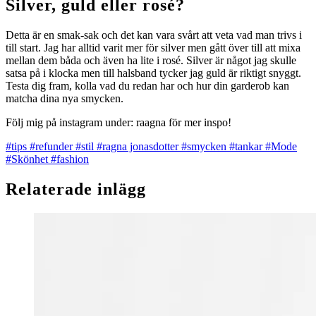
Silver, guld eller rosé?
Detta är en smak-sak och det kan vara svårt att veta vad man trivs i
till start. Jag har alltid varit mer för silver men gått över till att mixa
mellan dem båda och även ha lite i rosé. Silver är något jag skulle
satsa på i klocka men till halsband tycker jag guld är riktigt snyggt.
Testa dig fram, kolla vad du redan har och hur din garderob kan
matcha dina nya smycken.
Följ mig på instagram under: raagna för mer inspo!
#tips
#refunder
#stil
#ragna jonasdotter
#smycken
#tankar
#Mode
#Skönhet
#fashion
Relaterade inlägg