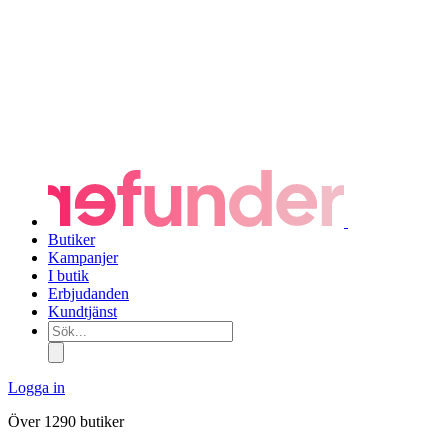
Butiker
Kampanjer
I butik
Erbjudanden
Kundtjänst
Sök...
Logga in
Över 1290 butiker