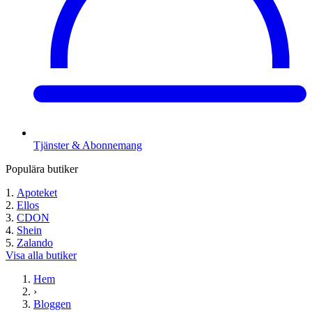
Tjänster & Abonnemang
Populära butiker
Apoteket
Ellos
CDON
Shein
Zalando
Visa alla butiker
Hem
›
Bloggen