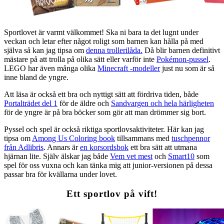
Sportlovet är varmt välkommet! Ska ni bara ta det lugnt under
veckan och letar efter något roligt som barnen kan hålla på med
själva så kan jag tipsa om
denna trollerilåda.
Då blir barnen definitivt
mästare på att trolla på olika sätt eller varför inte
Pokémon-pussel
.
LEGO har även många olika
Minecraft -modeller
just nu som är så
inne bland de yngre.
Att läsa är också ett bra och nyttigt sätt att fördriva tiden, både
Portalträdet del 1
för de äldre och
Sandvargen och hela härligheten
för de yngre är på bra böcker som gör att man drömmer sig bort.
Pyssel och spel är också riktiga sportlovsaktiviteter. Här kan jag
tipsa om
Among Us Coloring book
tillsammans med
tuschpennor
från Adlibris
. Annars är
en korsordsbok
ett bra sätt att utmana
hjärnan lite. Själv älskar jag både
Vem vet mest
och
Smart10
som
spel för oss vuxna och kan tänka mig att junior-versionen på dessa
passar bra för kvällarna under lovet.
Ett sportlov på vift!