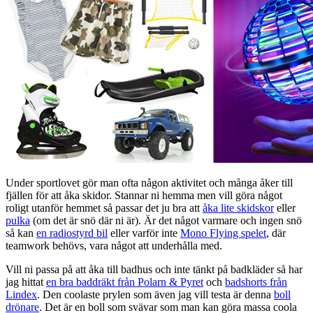
Under sportlovet gör man ofta någon aktivitet och många åker till
fjällen för att åka skidor. Stannar ni hemma men vill göra något
roligt utanför hemmet så passar det ju bra att
åka lite skidskor
eller
pulka
(om det är snö där ni är). Är det något varmare och ingen snö
så kan
en radiostyrd bil
eller varför inte
Mono Flying spelet
, där
teamwork behövs, vara något att underhålla med.
Vill ni passa på att åka till badhus och inte tänkt på badkläder så har
jag hittat
en bra baddräkt från Polarn & Pyret
och
badshorts från
Lindex
. Den coolaste prylen som även jag vill testa är denna
boll
drönare
. Det är en boll som svävar som man kan göra massa coola