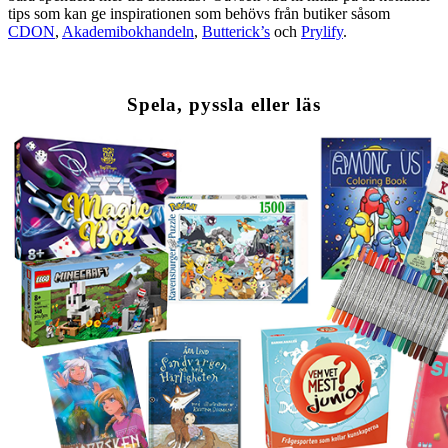
tips som kan ge inspirationen som behövs från butiker såsom
CDON
,
Akademibokhandeln
,
Butterick’s
och
Prylify
.
Spela, pyssla eller läs