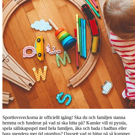
Sportlovsveckorna är officiellt igång! Ska du och familjen stanna
hemma och funderar på vad ni ska hitta på? Kanske vill ni pyssla,
spela sällskapsspel med hela familjen, åka och bada i badhus eller
bara spendera mer tid utomhus? Oavsett vad ni hittar på så kommer