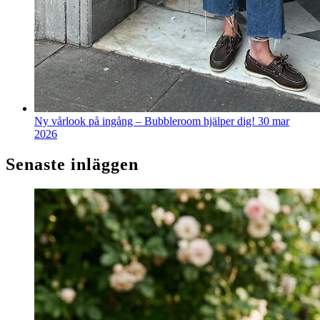
Ny vårlook på ingång – Bubbleroom hjälper dig!
30 mar
2026
Senaste inläggen