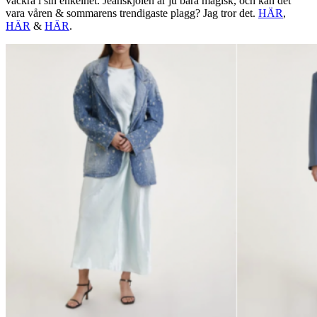
vackra i sin enkelhet. Jeanskjolen är ju bara magisk, och kan det
vara våren & sommarens trendigaste plagg? Jag tror det.
HÄR
,
HÄR
&
HÄR
.