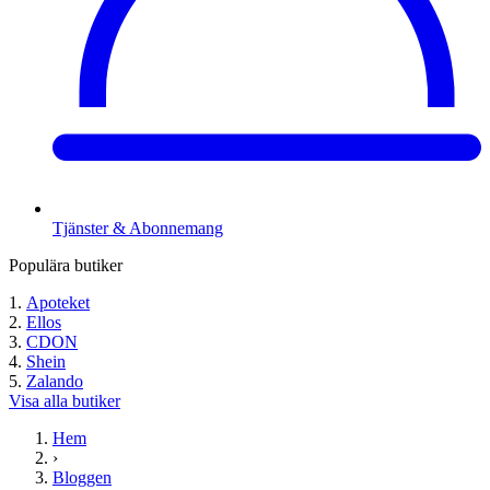
Tjänster & Abonnemang
Populära butiker
Apoteket
Ellos
CDON
Shein
Zalando
Visa alla butiker
Hem
›
Bloggen