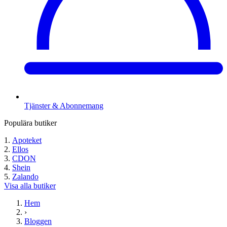
Tjänster & Abonnemang
Populära butiker
Apoteket
Ellos
CDON
Shein
Zalando
Visa alla butiker
Hem
›
Bloggen