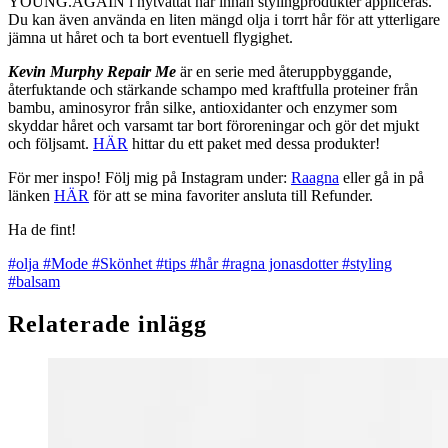
YOUNG.AGAIN i nytvättat hår innan stylingprodukter appliceras.
Du kan även använda en liten mängd olja i torrt hår för att ytterligare
jämna ut håret och ta bort eventuell flygighet.
Kevin Murphy Repair Me
är en serie med återuppbyggande,
återfuktande och stärkande schampo med kraftfulla proteiner från
bambu, aminosyror från silke, antioxidanter och enzymer som
skyddar håret och varsamt tar bort föroreningar och gör det mjukt
och följsamt.
HÄR
hittar du ett paket med dessa produkter!
För mer inspo! Följ mig på Instagram under:
Raagna
eller gå in på
länken
HÄR
för att se mina favoriter ansluta till Refunder.
Ha de fint!
#olja
#Mode
#Skönhet
#tips
#hår
#ragna jonasdotter
#styling
#balsam
Relaterade inlägg