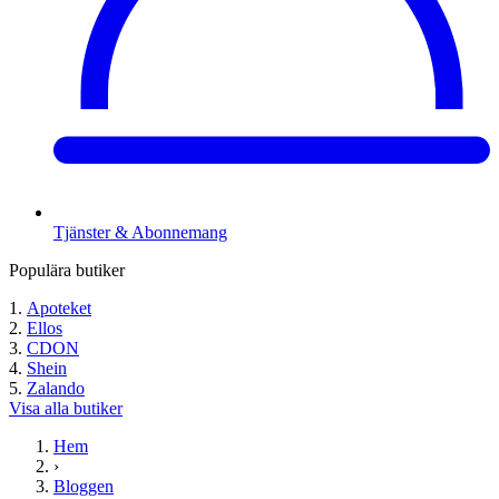
Tjänster & Abonnemang
Populära butiker
Apoteket
Ellos
CDON
Shein
Zalando
Visa alla butiker
Hem
›
Bloggen