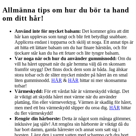
Allmänna tips om hur du bör ta hand
om ditt hår!
Använd inte för mycket balsam:
Det kommer göra att ditt
hår kan upplevas som tungt och blir fett betydligt snabbare.
Applicera endast i topparna och skölj ut noga. Ett annat tips är
att hitta ett lättare balsam om du har finare hårstrån, och för
tjockare står kan du ha ett fetare och lite tyngre balsam.
Var noga när och hur du använder gummisnodd:
Om du
vill ha håret uppsatt när du går hemma välj då en skonsam
framför snygg! Det finns dock dem som är båda. Jag älskar
stora tofsar och de sliter mycket mindre på håret än en smal
liten gummisnodd.
HÄR
&
HÄR
hittar ni mer skonsamma
tofsar!
Värmeskydd:
För ett vårdat hår är värmeskydd viktigt. Det
är viktigt att skydda håret mot värme när du använder
plattång, fön eller värmeverktyg. Värmen är skadlig för håret,
men med ett bra värmeskydd slipper du oroa dig.
HÄR
hittar
du fler värmeskydd!
Rengör din hårborste:
Detta är något som många glömmer,
inklusive jag själv! Att rengöra sin hårborste är viktigt då du
har bort damm, gamla hårrester och annat som satt sig i
borsten. Lägg den i varmt vatten med schampo och dra bort