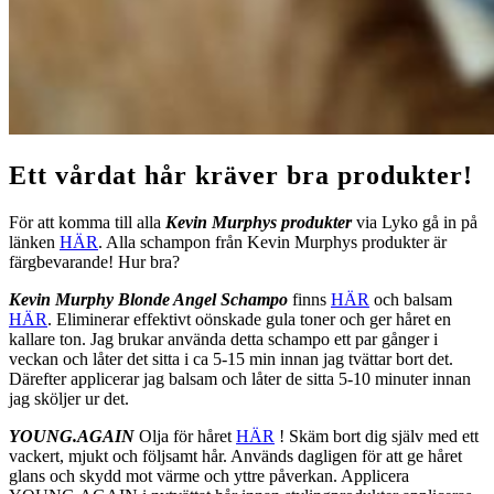
Ett vårdat hår kräver bra produkter!
För att komma till alla
Kevin Murphys produkter
via Lyko gå in på
länken
HÄR
. Alla schampon från Kevin Murphys produkter är
färgbevarande! Hur bra?
Kevin Murphy Blonde Angel Schampo
finns
HÄR
och balsam
HÄR
. Eliminerar effektivt oönskade gula toner och ger håret en
kallare ton. Jag brukar använda detta schampo ett par gånger i
veckan och låter det sitta i ca 5-15 min innan jag tvättar bort det.
Därefter applicerar jag balsam och låter de sitta 5-10 minuter innan
jag sköljer ur det.
YOUNG.AGAIN
Olja för håret
HÄR
! Skäm bort dig själv med ett
vackert, mjukt och följsamt hår. Används dagligen för att ge håret
glans och skydd mot värme och yttre påverkan. Applicera