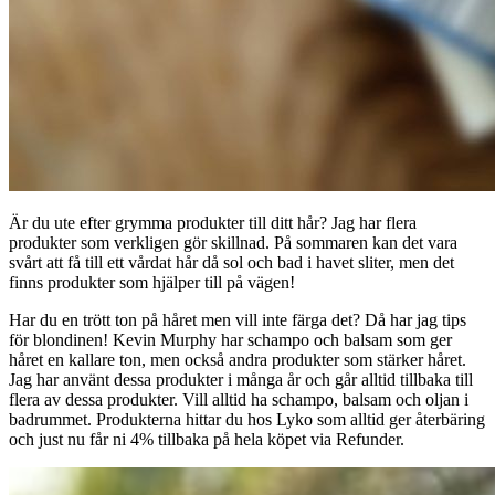
Är du ute efter grymma produkter till ditt hår? Jag har flera
produkter som verkligen gör skillnad. På sommaren kan det vara
svårt att få till ett vårdat hår då sol och bad i havet sliter, men det
finns produkter som hjälper till på vägen!
Har du en trött ton på håret men vill inte färga det? Då har jag tips
för blondinen! Kevin Murphy har schampo och balsam som ger
håret en kallare ton, men också andra produkter som stärker håret.
Jag har använt dessa produkter i många år och går alltid tillbaka till
flera av dessa produkter. Vill alltid ha schampo, balsam och oljan i
badrummet. Produkterna hittar du hos Lyko som alltid ger återbäring
och just nu får ni 4% tillbaka på hela köpet via Refunder.