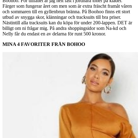
Boohoo. För tillfället är jag helt fast i jordnära toner på kläder.
Färger som fungerar året om men som är extra fräscht framåt våren
och sommaren till en gyllenbrun bränna. På Boohoo finns ett stort
utbud av snygga skor, klänningar och tracksuits till bra priser.
Nästintill alla tracksuits kan du köpa för under 200-lappen. DET är
billigt om ni frågar mig. På andra shoppingsidor som Na-kd och
Nelly får du endast en av delarna för runt 500 kronor.
MINA 4 FAVORITER FRÅN BOHOO