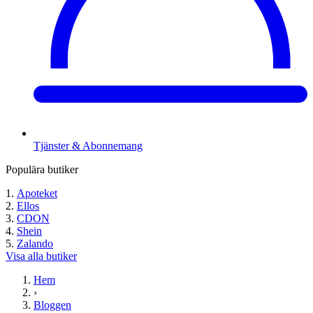
Tjänster & Abonnemang
Populära butiker
Apoteket
Ellos
CDON
Shein
Zalando
Visa alla butiker
Hem
›
Bloggen