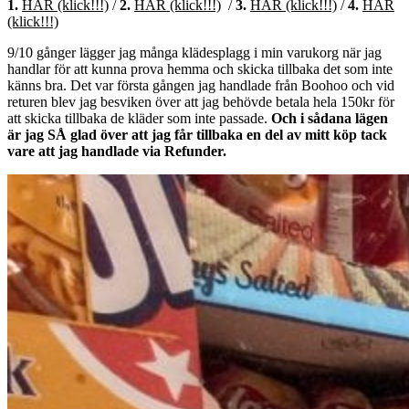
1.
HÄR (klick!!!)
/
2.
HÄR (klick!!!)
/
3.
HÄR (klick!!!)
/
4.
HÄR
(klick!!!)
9/10 gånger lägger jag många klädesplagg i min varukorg när jag
handlar för att kunna prova hemma och skicka tillbaka det som inte
känns bra. Det var första gången jag handlade från Boohoo och vid
returen blev jag besviken över att jag behövde betala hela 150kr för
att skicka tillbaka de kläder som inte passade.
Och i sådana lägen
är jag SÅ glad över att jag får tillbaka en del av mitt köp tack
vare att jag handlade via Refunder.