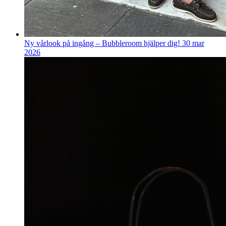
Ny vårlook på ingång – Bubbleroom hjälper dig!
30 mar
2026