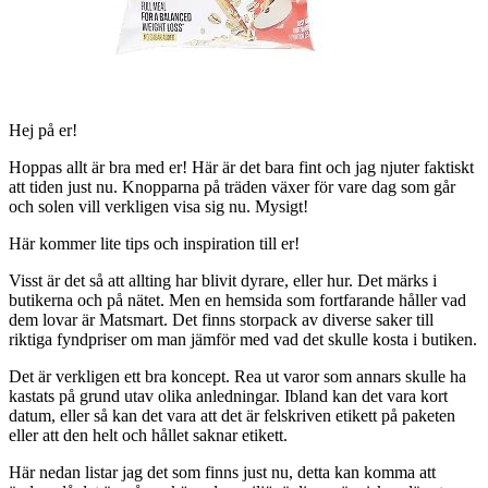
Hej på er!
Hoppas allt är bra med er! Här är det bara fint och jag njuter faktiskt
att tiden just nu. Knopparna på träden växer för vare dag som går
och solen vill verkligen visa sig nu. Mysigt!
Här kommer lite tips och inspiration till er!
Visst är det så att allting har blivit dyrare, eller hur. Det märks i
butikerna och på nätet. Men en hemsida som fortfarande håller vad
dem lovar är Matsmart. Det finns storpack av diverse saker till
riktiga fyndpriser om man jämför med vad det skulle kosta i butiken.
Det är verkligen ett bra koncept. Rea ut varor som annars skulle ha
kastats på grund utav olika anledningar. Ibland kan det vara kort
datum, eller så kan det vara att det är felskriven etikett på paketen
eller att den helt och hållet saknar etikett.
Här nedan listar jag det som finns just nu, detta kan komma att