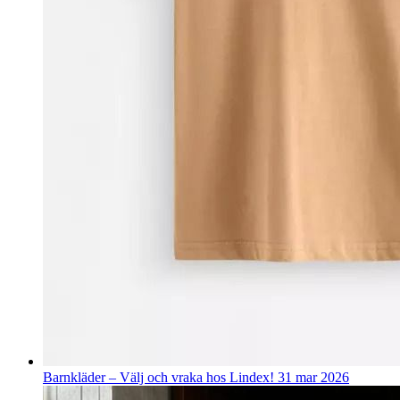
Barnkläder – Välj och vraka hos Lindex!
31 mar 2026