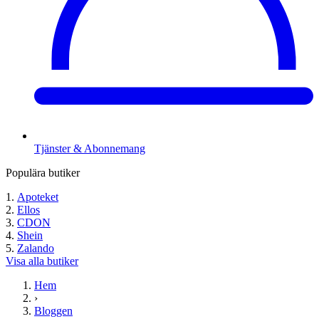
Tjänster & Abonnemang
Populära butiker
Apoteket
Ellos
CDON
Shein
Zalando
Visa alla butiker
Hem
›
Bloggen