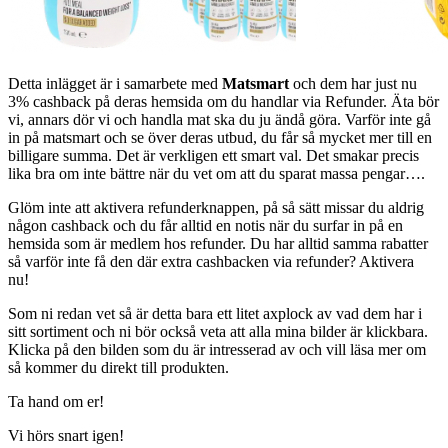
Detta inlägget är i samarbete med
Matsmart
och dem har just nu
3% cashback på deras hemsida om du handlar via Refunder. Äta bör
vi, annars dör vi och handla mat ska du ju ändå göra. Varför inte gå
in på matsmart och se över deras utbud, du får så mycket mer till en
billigare summa. Det är verkligen ett smart val. Det smakar precis
lika bra om inte bättre när du vet om att du sparat massa pengar….
Glöm inte att aktivera refunderknappen, på så sätt missar du aldrig
någon cashback och du får alltid en notis när du surfar in på en
hemsida som är medlem hos refunder. Du har alltid samma rabatter
så varför inte få den där extra cashbacken via refunder? Aktivera
nu!
Som ni redan vet så är detta bara ett litet axplock av vad dem har i
sitt sortiment och ni bör också veta att alla mina bilder är klickbara.
Klicka på den bilden som du är intresserad av och vill läsa mer om
så kommer du direkt till produkten.
Ta hand om er!
Vi hörs snart igen!