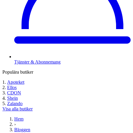
Tjänster & Abonnemang
Populära butiker
Apoteket
Ellos
CDON
Shein
Zalando
Visa alla butiker
Hem
›
Bloggen