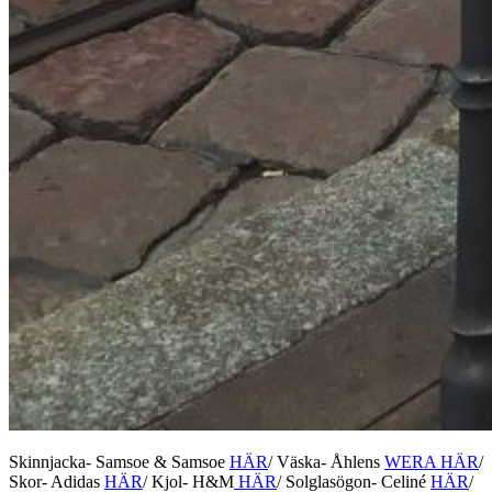
Skinnjacka- Samsoe & Samsoe
HÄR
/ Väska- Åhlens
WERA HÄR
/
Skor- Adidas
HÄR
/ Kjol- H&M
HÄR
/ Solglasögon- Celiné
HÄR
/