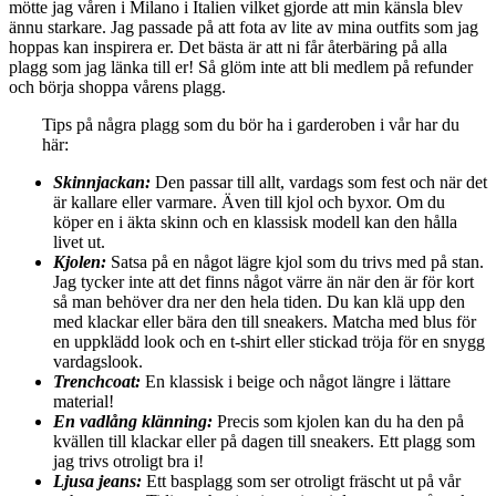
mötte jag våren i Milano i Italien vilket gjorde att min känsla blev
ännu starkare. Jag passade på att fota av lite av mina outfits som jag
hoppas kan inspirera er. Det bästa är att ni får återbäring på alla
plagg som jag länka till er! Så glöm inte att bli medlem på refunder
och börja shoppa vårens plagg.
Tips på några plagg som du bör ha i garderoben i vår har du
här:
Skinnjackan:
Den passar till allt, vardags som fest och när det
är kallare eller varmare. Även till kjol och byxor. Om du
köper en i äkta skinn och en klassisk modell kan den hålla
livet ut.
Kjolen:
Satsa på en något lägre kjol som du trivs med på stan.
Jag tycker inte att det finns något värre än när den är för kort
så man behöver dra ner den hela tiden. Du kan klä upp den
med klackar eller bära den till sneakers. Matcha med blus för
en uppklädd look och en t-shirt eller stickad tröja för en snygg
vardagslook.
Trenchcoat:
En klassisk i beige och något längre i lättare
material!
En vadlång klänning:
Precis som kjolen kan du ha den på
kvällen till klackar eller på dagen till sneakers. Ett plagg som
jag trivs otroligt bra i!
Ljusa jeans:
Ett basplagg som ser otroligt fräscht ut på vår