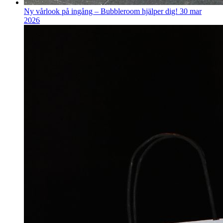
Ny vårlook på ingång – Bubbleroom hjälper dig!
30 mar
2026