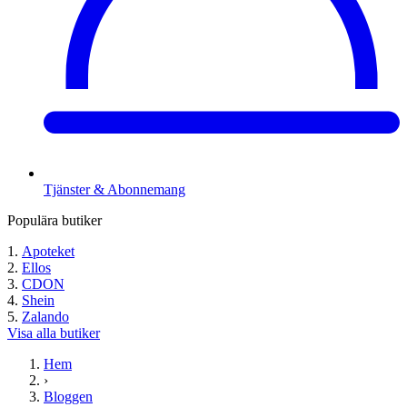
Tjänster & Abonnemang
Populära butiker
Apoteket
Ellos
CDON
Shein
Zalando
Visa alla butiker
Hem
›
Bloggen