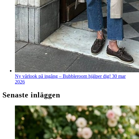
Ny vårlook på ingång – Bubbleroom hjälper dig!
30 mar
2026
Senaste inläggen