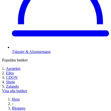
Tjänster & Abonnemang
Populära butiker
Apoteket
Ellos
CDON
Shein
Zalando
Visa alla butiker
Hem
›
Bloggen