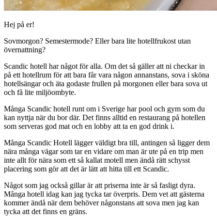
Hej på er!
Sovmorgon? Semestermode? Eller bara lite hotellfrukost utan
övernattning?
Scandic hotell har något för alla. Om det så gäller att ni checkar in
på ett hotellrum för att bara får vara någon annanstans, sova i sköna
hotellsängar och äta godaste frullen på morgonen eller bara sova ut
och få lite miljöombyte.
Många Scandic hotell runt om i Sverige har pool och gym som du
kan nyttja när du bor där. Det finns alltid en restaurang på hotellen
som serveras god mat och en lobby att ta en god drink i.
Många Scandic Hotell lägger väldigt bra till, antingen så ligger dem
nära många vägar som tar en vidare om man är ute på en trip men
inte allt för nära som ett så kallat motell men ändå rätt schysst
placering som gör att det är lätt att hitta till ett Scandic.
Något som jag också gillar är att priserna inte är så fasligt dyra.
Många hotell idag kan jag tycka tar överpris. Dem vet att gästerna
kommer ändå när dem behöver någonstans att sova men jag kan
tycka att det finns en gräns.