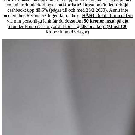
en unik refunderkod hos
Lookfantstic
! Dessutom är det förhöjd
cashback; upp till 6% (pågår till och med 26/2 2023). Ännu inte
medlem hos Refunder? Ingen fara, klicka
HÄR!
Om du blir medlem
via min personliga länk får du dessutom
50 kronor
insatt på ditt
refunder-konto när du gör ditt första godkända köp! (Minst 100
kronor inom 45 dagar)