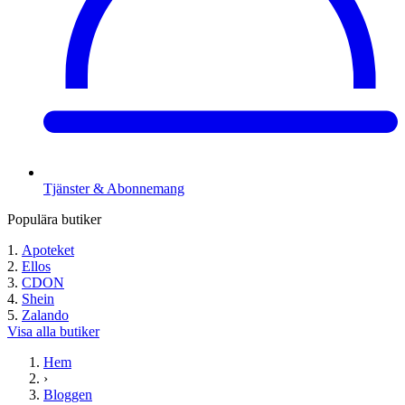
Tjänster & Abonnemang
Populära butiker
Apoteket
Ellos
CDON
Shein
Zalando
Visa alla butiker
Hem
›
Bloggen