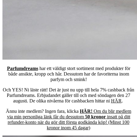
Parfumdreams
har ett väldigt stort sortiment med produkter för
både ansikte, kropp och hår. Dessutom har de favoriterna inom
parfym och smink!
Och YES! Ni läste rätt! Det är just nu upp till hela 7% cashback från
Parfumdreams. Erbjudandet gäller till och med söndagen den 27
augusti. De olika nivåerna för cashbacken hittar ni
HÄR
.
Ännu inte medlem? Ingen fara, klicka
HÄR!
Om du blir medlem
via min personliga länk får du dessutom
50 kronor
insatt på ditt
refunder-konto när du gör ditt första godkända köp! (Minst 100
kronor inom 45 dagar)