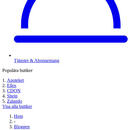
Tjänster & Abonnemang
Populära butiker
Apoteket
Ellos
CDON
Shein
Zalando
Visa alla butiker
Hem
›
Bloggen