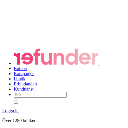
Butiker
Kampanjer
I butik
Erbjudanden
Kundtjänst
Sök...
Logga in
Över 1280 butiker