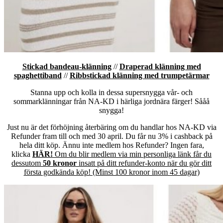
Stickad bandeau-klänning
//
Draperad klänning med
spaghettiband
//
Ribbstickad klänning med trumpetärmar
Stanna upp och kolla in dessa supersnygga vår- och
sommarklänningar från NA-KD i härliga jordnära färger! Sååå
snygga!
Just nu är det förhöjning återbäring om du handlar hos NA-KD via
Refunder fram till och med 30 april. Du får nu 3% i cashback på
hela ditt köp. Ännu inte medlem hos Refunder? Ingen fara,
klicka
HÄR!
Om du blir medlem via min personliga länk får du
dessutom
50 kronor
insatt på ditt refunder-konto när du gör ditt
första godkända köp! (Minst 100 kronor inom 45 dagar)