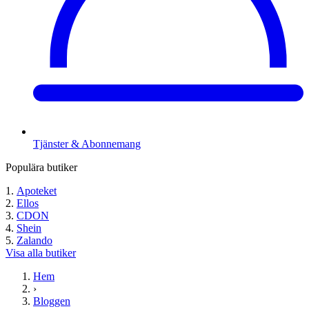
Tjänster & Abonnemang
Populära butiker
Apoteket
Ellos
CDON
Shein
Zalando
Visa alla butiker
Hem
›
Bloggen