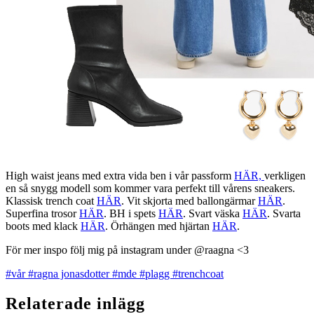
High waist jeans med extra vida ben i vår passform
HÄR,
verkligen
en så snygg modell som kommer vara perfekt till vårens sneakers.
Klassisk trench coat
HÄR
. Vit skjorta med ballongärmar
HÄR
.
Superfina trosor
HÄR
. BH i spets
HÄR
. Svart väska
HÄR
. Svarta
boots med klack
HÄR
. Örhängen med hjärtan
HÄR
.
För mer inspo följ mig på instagram under @raagna <3
#vår
#ragna jonasdotter
#mde
#plagg
#trenchcoat
Relaterade inlägg