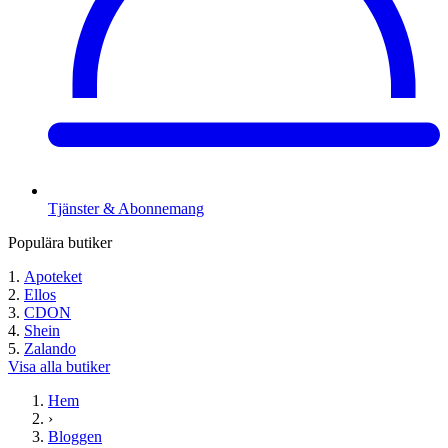
Tjänster & Abonnemang
Populära butiker
Apoteket
Ellos
CDON
Shein
Zalando
Visa alla butiker
Hem
›
Bloggen