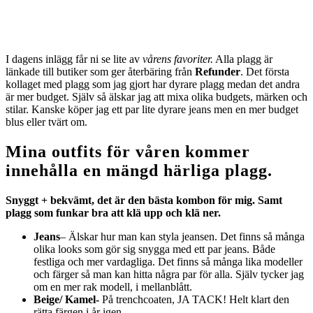
I dagens inlägg får ni se lite av
vårens favoriter.
Alla plagg är
länkade till butiker som ger återbäring från
Refunder
. Det första
kollaget med plagg som jag gjort har dyrare plagg medan det andra
är mer budget. Själv så älskar jag att mixa olika budgets, märken och
stilar. Kanske köper jag ett par lite dyrare jeans men en mer budget
blus eller tvärt om.
Mina outfits för våren kommer
innehålla en mängd härliga plagg.
Snyggt + bekvämt, det är den bästa kombon för mig. Samt
plagg som funkar bra att klä upp och klä ner.
Jeans
– Älskar hur man kan styla jeansen. Det finns så många
olika looks som gör sig snygga med ett par jeans. Både
festliga och mer vardagliga. Det finns så många lika modeller
och färger så man kan hitta några par för alla. Själv tycker jag
om en mer rak modell, i mellanblått.
Beige/ Kamel-
På trenchcoaten, JA TACK! Helt klart den
rätta färgen i år igen.