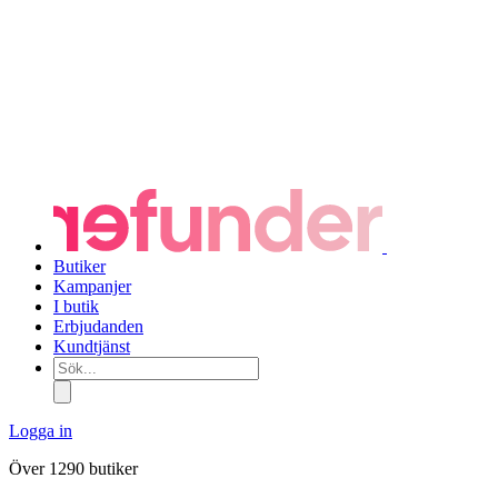
Butiker
Kampanjer
I butik
Erbjudanden
Kundtjänst
Sök...
Logga in
Över 1290 butiker