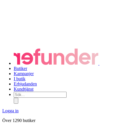
Butiker
Kampanjer
I butik
Erbjudanden
Kundtjänst
Sök...
Logga in
Över 1290 butiker