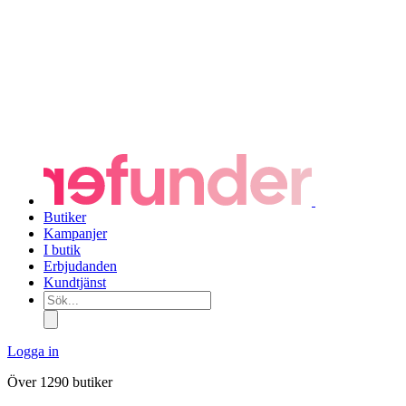
Butiker
Kampanjer
I butik
Erbjudanden
Kundtjänst
Sök...
Logga in
Över 1290 butiker