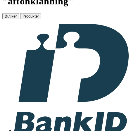
"
aftonklänning
"
Butiker
Produkter
I
samarbete
med