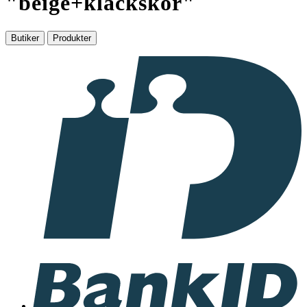
"
beige+klackskor
"
Butiker
Produkter
I
samarbete
med