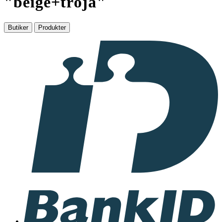
"
beige+tröja
"
Butiker
Produkter
I
samarbete
med