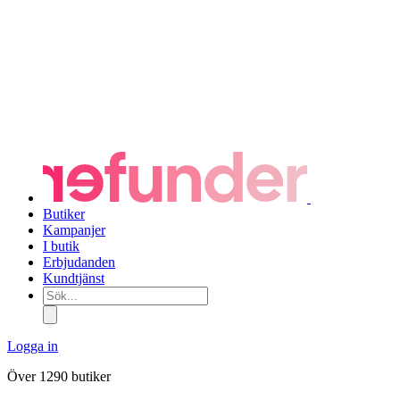
Butiker
Kampanjer
I butik
Erbjudanden
Kundtjänst
Sök...
Logga in
Över 1290 butiker