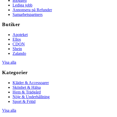
Bloggen
Lediga jobb
Annonsera på Refunder
Samarbetspartners
Butiker
Apoteket
Ellos
CDON
Shein
Zalando
Visa alla
Kategorier
Kläder & Accessoarer
Skönhet & Hälsa
Hem & Trädgård
Nöje & Underhållning
Sport & Fritid
Visa alla