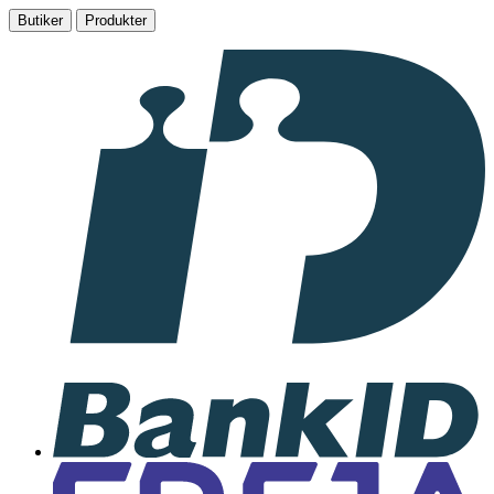
Butiker
Produkter
I
samarbete
med