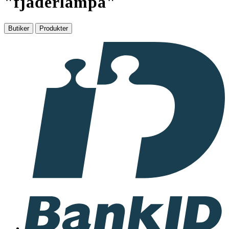
"
fjaderlampa
"
Butiker
Produkter
I
samarbete
med