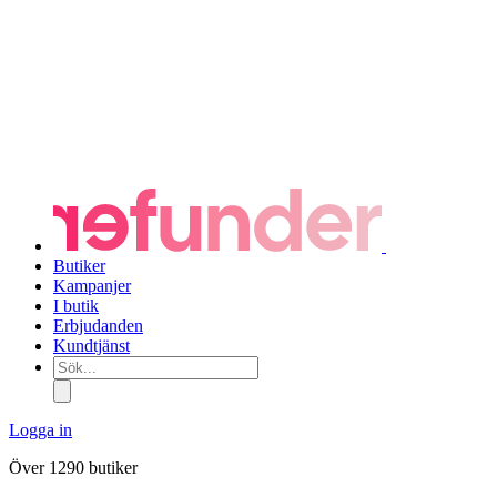
Butiker
Kampanjer
I butik
Erbjudanden
Kundtjänst
Sök...
Logga in
Över 1290 butiker