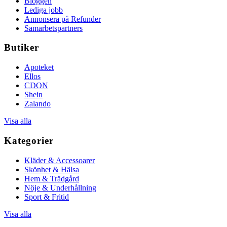
Bloggen
Lediga jobb
Annonsera på Refunder
Samarbetspartners
Butiker
Apoteket
Ellos
CDON
Shein
Zalando
Visa alla
Kategorier
Kläder & Accessoarer
Skönhet & Hälsa
Hem & Trädgård
Nöje & Underhållning
Sport & Fritid
Visa alla