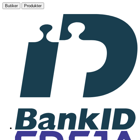
Butiker
Produkter
I
samarbete
med