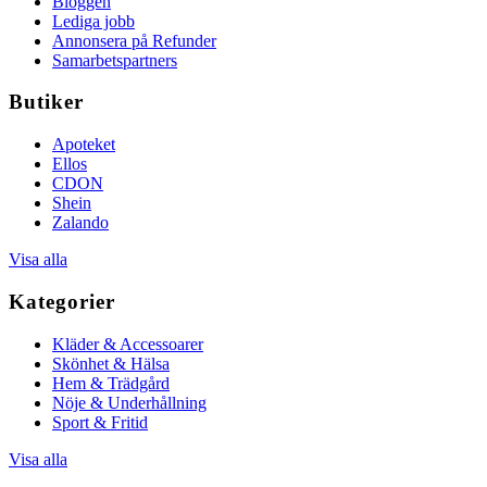
Bloggen
Lediga jobb
Annonsera på Refunder
Samarbetspartners
Butiker
Apoteket
Ellos
CDON
Shein
Zalando
Visa alla
Kategorier
Kläder & Accessoarer
Skönhet & Hälsa
Hem & Trädgård
Nöje & Underhållning
Sport & Fritid
Visa alla