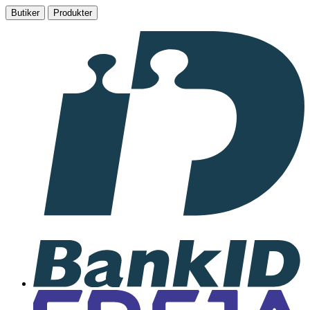
Butiker
Produkter
I
samarbete
med