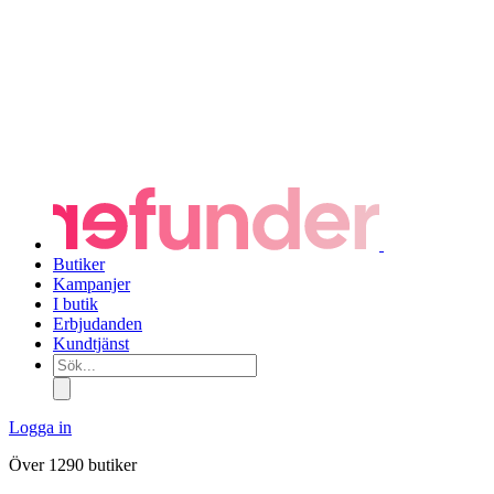
Butiker
Kampanjer
I butik
Erbjudanden
Kundtjänst
Sök...
Logga in
Över 1290 butiker