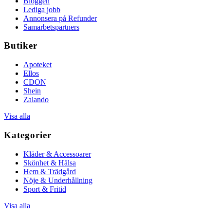
Bloggen
Lediga jobb
Annonsera på Refunder
Samarbetspartners
Butiker
Apoteket
Ellos
CDON
Shein
Zalando
Visa alla
Kategorier
Kläder & Accessoarer
Skönhet & Hälsa
Hem & Trädgård
Nöje & Underhållning
Sport & Fritid
Visa alla