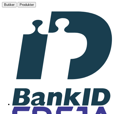
Butiker
Produkter
I
samarbete
med