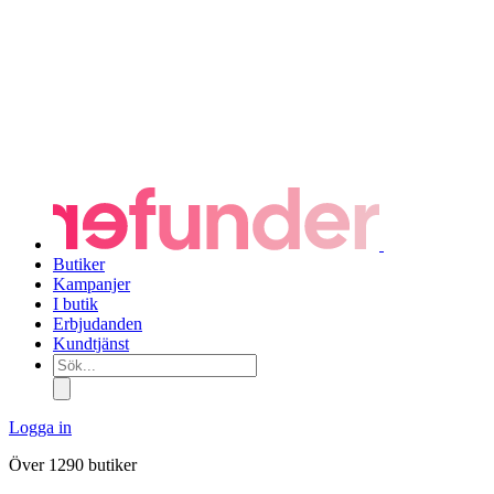
Butiker
Kampanjer
I butik
Erbjudanden
Kundtjänst
Sök...
Logga in
Över 1290 butiker