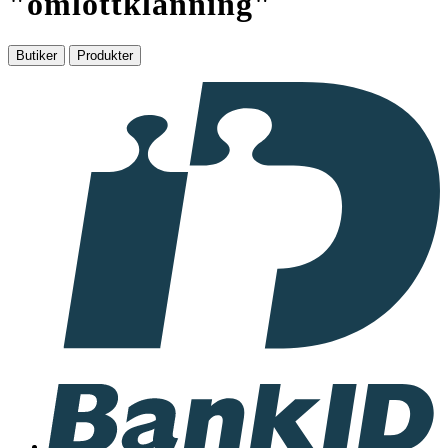
"
omlottklänning
"
Butiker
Produkter
I
samarbete
med