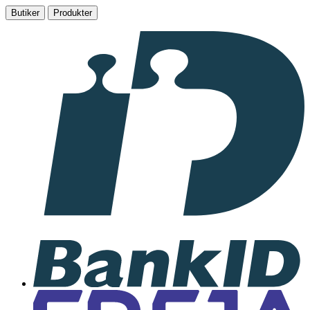
Butiker
Produkter
I
samarbete
med