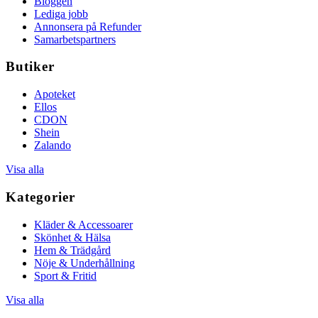
Bloggen
Lediga jobb
Annonsera på Refunder
Samarbetspartners
Butiker
Apoteket
Ellos
CDON
Shein
Zalando
Visa alla
Kategorier
Kläder & Accessoarer
Skönhet & Hälsa
Hem & Trädgård
Nöje & Underhållning
Sport & Fritid
Visa alla