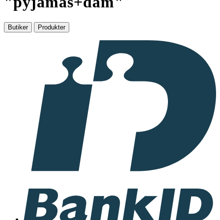
"
pyjamas+dam
"
Butiker
Produkter
I
samarbete
med