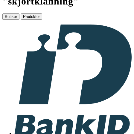
"
skjortklänning
"
Butiker
Produkter
I
samarbete
med