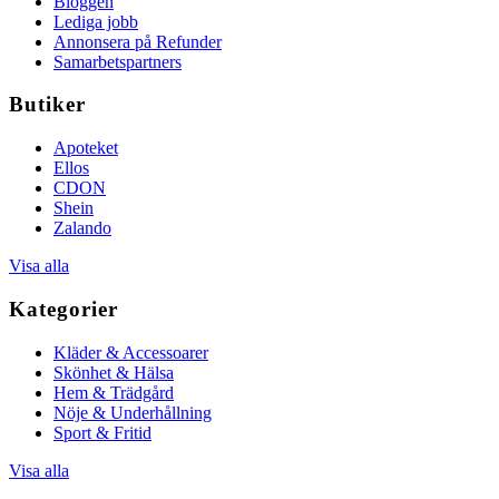
Bloggen
Lediga jobb
Annonsera på Refunder
Samarbetspartners
Butiker
Apoteket
Ellos
CDON
Shein
Zalando
Visa alla
Kategorier
Kläder & Accessoarer
Skönhet & Hälsa
Hem & Trädgård
Nöje & Underhållning
Sport & Fritid
Visa alla