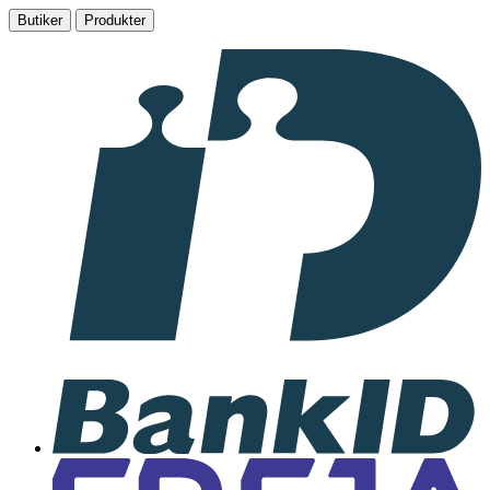
Butiker
Produkter
I
samarbete
med