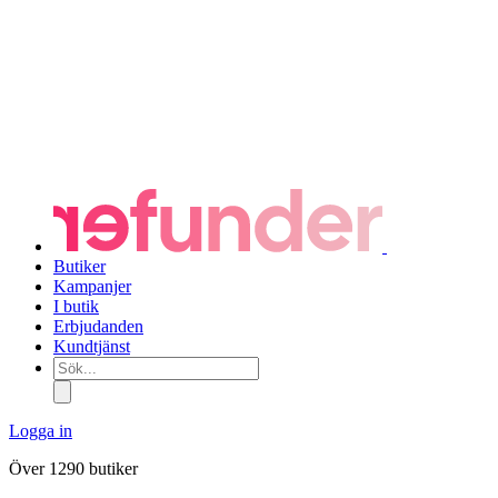
Butiker
Kampanjer
I butik
Erbjudanden
Kundtjänst
Sök...
Logga in
Över 1290 butiker