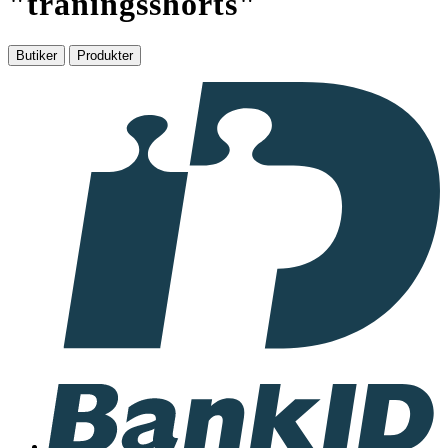
"
träningsshorts
"
Butiker
Produkter
I
samarbete
med