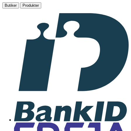
Butiker
Produkter
I
samarbete
med