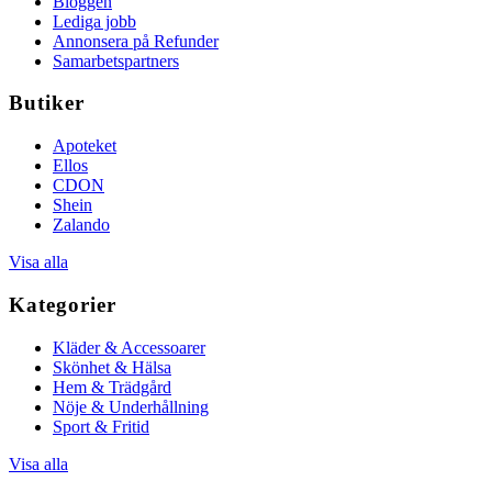
Bloggen
Lediga jobb
Annonsera på Refunder
Samarbetspartners
Butiker
Apoteket
Ellos
CDON
Shein
Zalando
Visa alla
Kategorier
Kläder & Accessoarer
Skönhet & Hälsa
Hem & Trädgård
Nöje & Underhållning
Sport & Fritid
Visa alla