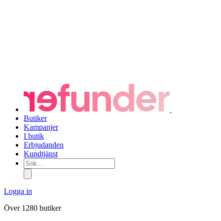
Butiker
Kampanjer
I butik
Erbjudanden
Kundtjänst
Sök...
Logga in
Över 1280 butiker