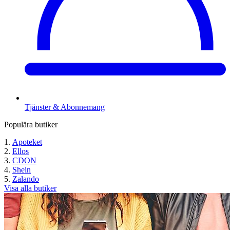
Tjänster & Abonnemang
Populära butiker
Apoteket
Ellos
CDON
Shein
Zalando
Visa alla butiker