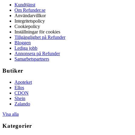
Kundtjänst
Om Refunder.se
Användarvillkor
Integritetspolicy
Cookiepolicy
Inställningar för cookies
Tillgänglighet på Refunder
Bloggen
Lediga jobb
Annonsera på Refunder
Samarbetspartners
Butiker
Apoteket
Ellos
CDON
Shein
Zalando
Visa alla
Kategorier