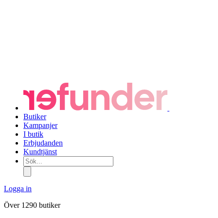
Butiker
Kampanjer
I butik
Erbjudanden
Kundtjänst
Sök...
Logga in
Över 1290 butiker